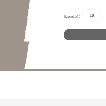
m
Szerokość
y