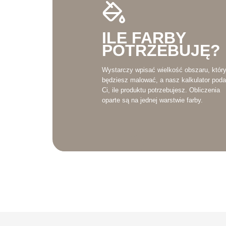
ILE FARBY
POTRZEBUJĘ?
Wystarczy wpisać wielkość obszaru, któr
będziesz malować, a nasz kalkulator poda
Ci, ile produktu potrzebujesz. Obliczenia
oparte są na jednej warstwie farby.