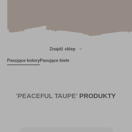
Znajdź sklep
Pasujące kolory
Pasujące biele
KAPOW!
Moonlit Pebble
X13R25E
Respite
R76C
R193F
Boardwalk Sashay
R76B
'PEACEFUL TAUPE'
PRODUKTY