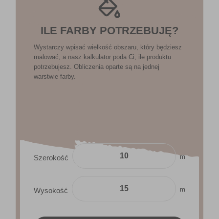
ILE FARBY POTRZEBUJĘ?
Wystarczy wpisać wielkość obszaru, który będziesz
malować, a nasz kalkulator poda Ci, ile produktu
potrzebujesz. Obliczenia oparte są na jednej
warstwie farby.
m
Szerokość
m
Wysokość