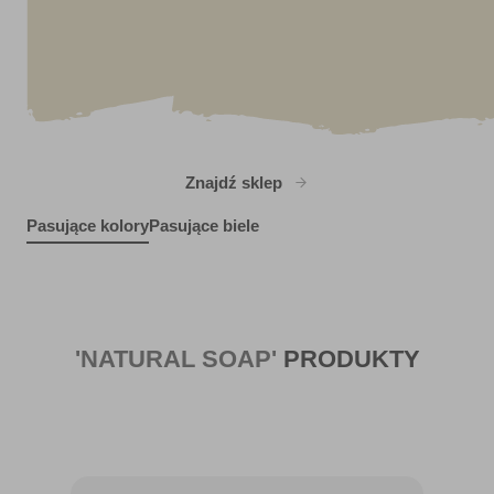
Znajdź sklep
Pasujące kolory
Pasujące biele
Pewter Bud
R84C
R13A
Wetbar
X1R1E
'NATURAL SOAP'
PRODUKTY