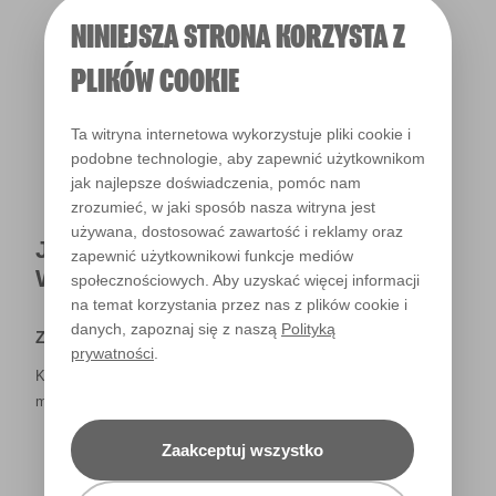
NINIEJSZA STRONA KORZYSTA Z
Światło dzienne
PLIKÓW COOKIE
Ta witryna internetowa wykorzystuje pliki cookie i
podobne technologie, aby zapewnić użytkownikom
jak najlepsze doświadczenia, pomóc nam
zrozumieć, w jaki sposób nasza witryna jest
używana, dostosować zawartość i reklamy oraz
JAK NAPRAWDĘ KOLOR BĘDZIE
zapewnić użytkownikowi funkcje mediów
WYGLĄDAŁ W TWOIM DOMU?
społecznościowych. Aby uzyskać więcej informacji
na temat korzystania przez nas z plików cookie i
danych, zapoznaj się z naszą
Polityką
Zastrzeżenie
prywatności
.
Kolory, które są widoczne na monitorze i/lub kolory drukowane,
mogą się różnić od rzeczywistych, dostępnych w sklepach.
Zaakceptuj wszystko