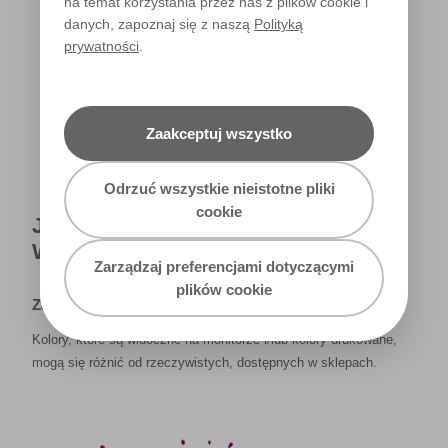
na temat korzystania przez nas z plików cookie i
danych, zapoznaj się z naszą
Polityką
prywatności
.
Światło dzienne
Zaakceptuj wszystko
Odrzuć wszystkie nieistotne pliki
cookie
JAK NAPRAWDĘ KOLOR BĘDZIE
WYGLĄDAŁ W TWOIM DOMU?
Zarządzaj preferencjami dotyczącymi
plików cookie
Zastrzeżenie
Kolory, które są widoczne na monitorze i/lub kolory drukowane,
mogą się różnić od rzeczywistych, dostępnych w sklepach.