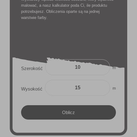
malować, a nasz kalkulator poda Ci, ile produktu
potrzebujesz. Obliczenia oparte są na jednej
warstwie farby.
m
Szerokość
m
Wysokość