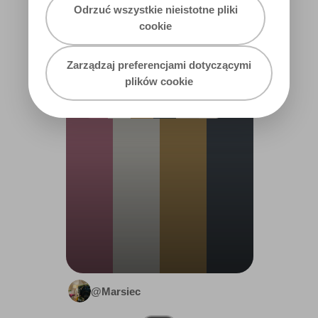
Odrzuć wszystkie nieistotne pliki
cookie
COLOURS
USED IN MY
Zarządzaj preferencjami dotyczącymi
HOME
plików cookie
@Marsiec