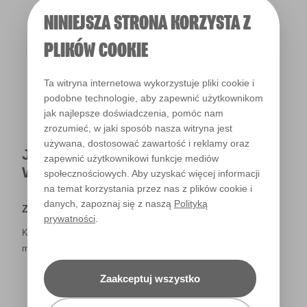
NINIEJSZA STRONA KORZYSTA Z
Światło dzienne
PLIKÓW COOKIE
Ta witryna internetowa wykorzystuje pliki cookie i
podobne technologie, aby zapewnić użytkownikom
jak najlepsze doświadczenia, pomóc nam
zrozumieć, w jaki sposób nasza witryna jest
używana, dostosować zawartość i reklamy oraz
JAK NAPRAWDĘ KOLOR BĘDZIE
zapewnić użytkownikowi funkcje mediów
WYGLĄDAŁ W TWOIM DOMU?
społecznościowych. Aby uzyskać więcej informacji
na temat korzystania przez nas z plików cookie i
danych, zapoznaj się z naszą
Polityką
Zastrzeżenie
prywatności
.
Kolory, które są widoczne na monitorze i/lub kolory drukowane,
mogą się różnić od rzeczywistych, dostępnych w sklepach.
Zaakceptuj wszystko