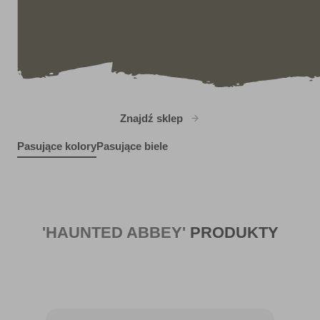
Znajdź sklep
Pasujące kolory
Pasujące biele
Blue Heron
Lion of Hadrian
X105R200C
Soaring Hawk
R83A
Samurai Fusion
R83C
R70E
'HAUNTED ABBEY'
PRODUKTY