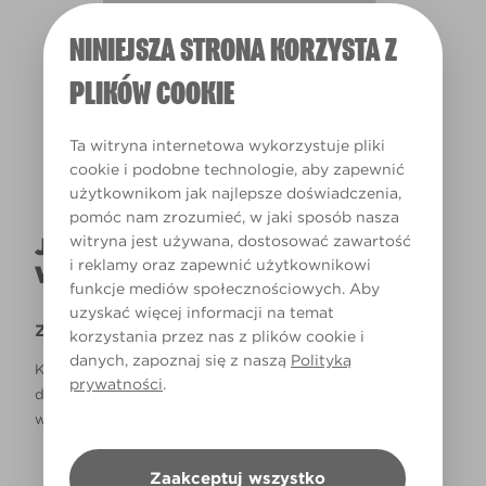
NINIEJSZA STRONA KORZYSTA Z
Światło dzienne
PLIKÓW COOKIE
Ta witryna internetowa wykorzystuje pliki
cookie i podobne technologie, aby zapewnić
użytkownikom jak najlepsze doświadczenia,
pomóc nam zrozumieć, w jaki sposób nasza
witryna jest używana, dostosować zawartość
JAK NAPRAWDĘ KOLOR BĘDZIE
i reklamy oraz zapewnić użytkownikowi
WYGLĄDAŁ W TWOIM DOMU?
funkcje mediów społecznościowych. Aby
uzyskać więcej informacji na temat
Zastrzeżenie
korzystania przez nas z plików cookie i
danych, zapoznaj się z naszą
Polityką
Kolory, które są widoczne na monitorze i/lub kolory
prywatności
.
drukowane, mogą się różnić od rzeczywistych, dostępnych
w sklepach.
Zaakceptuj wszystko