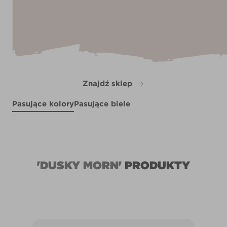
Znajdź sklep
Pasujące kolory
Pasujące biele
Grey Morn
Warm Shale
R206F
X33R68F
R206D
'DUSKY MORN'
PRODUKTY