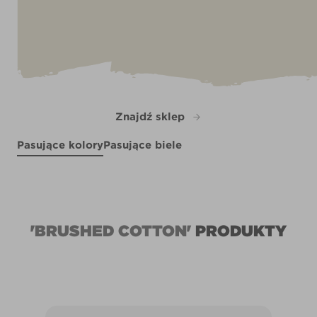
Znajdź sklep
Pasujące kolory
Pasujące biele
Glass of Bubbly
White Moss
X16R41F
R120B
R264F
'BRUSHED COTTON'
PRODUKTY