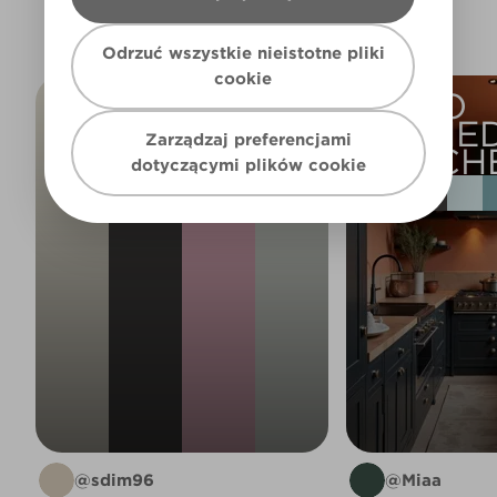
Odrzuć wszystkie nieistotne pliki
cookie
COLOURS
TWO
USED IN MY
TONE
Zarządzaj preferencjami
HOME
KITCH
dotyczącymi plików cookie
@sdim96
@Miaa