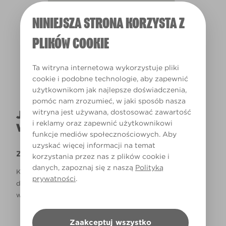
NINIEJSZA STRONA KORZYSTA Z
Światło dzienne
PLIKÓW COOKIE
Ta witryna internetowa wykorzystuje pliki
cookie i podobne technologie, aby zapewnić
użytkownikom jak najlepsze doświadczenia,
pomóc nam zrozumieć, w jaki sposób nasza
witryna jest używana, dostosować zawartość
JAK NAPRAWDĘ KOLOR BĘDZIE
i reklamy oraz zapewnić użytkownikowi
WYGLĄDAŁ W TWOIM DOMU?
funkcje mediów społecznościowych. Aby
uzyskać więcej informacji na temat
Zastrzeżenie
korzystania przez nas z plików cookie i
danych, zapoznaj się z naszą
Polityką
Kolory, które są widoczne na monitorze i/lub kolory
prywatności
.
drukowane, mogą się różnić od rzeczywistych, dostępnych
w sklepach.
Zaakceptuj wszystko